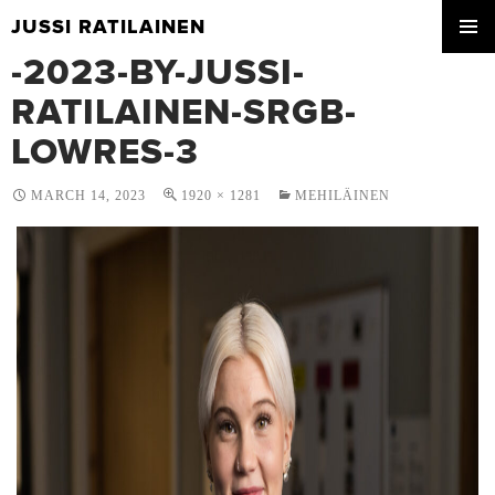
JUSSI RATILAINEN
SKIP
-2023-BY-JUSSI-
PRIMA
TO
MENU
CONTENT
RATILAINEN-SRGB-
LOWRES-3
MARCH 14, 2023
1920 × 1281
MEHILÄINEN