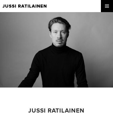
JUSSI RATILAINEN
SKIP
PRIMA
TO
MENU
CONTENT
JUSSI RATILAINEN