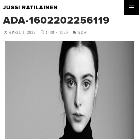
JUSSI RATILAINEN
SKIP
ADA-1602202256119
PRIMA
TO
MENU
CONTENT
APRIL 1, 2022
1439 × 1920
ADA