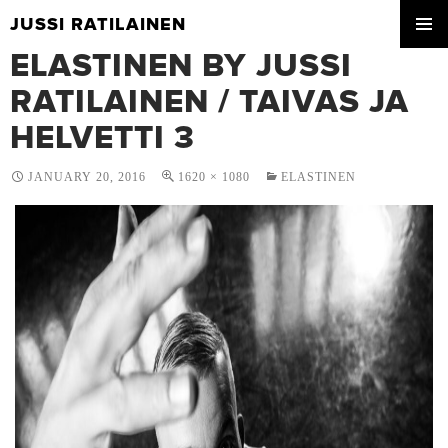
JUSSI RATILAINEN
SKIP
ELASTINEN BY JUSSI
PRIMA
TO
MENU
CONTENT
RATILAINEN / TAIVAS JA
HELVETTI 3
JANUARY 20, 2016
1620 × 1080
ELASTINEN