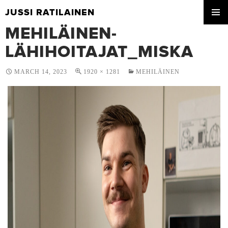
JUSSI RATILAINEN
SKIP
MEHILÄINEN-
PRIMA
TO
MENU
CONTENT
LÄHIHOITAJAT_MISKA
MARCH 14, 2023
1920 × 1281
MEHILÄINEN