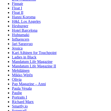
Finnair
Float I
Float II
Hanni Koroma
H&L Los Angeles
Hesburger
Hotel Barcelona
Huhtamaki
Influencers
Jari Sarasvuo
Jessica
Kari Aihinen for Touchpoint
Ladies in Black
Mandatum Life Magazine
Mandatum Life Magazine II
Mehiläinen
Mikko Wirén
Olivia
Pap Magazine – Anni
Paula Vesala
Paulig
Portraits I
Richard Marx
Smartly.io
Supercell