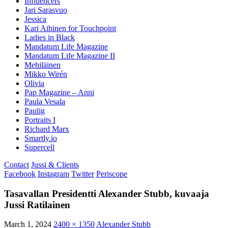
Influencers
Jari Sarasvuo
Jessica
Kari Aihinen for Touchpoint
Ladies in Black
Mandatum Life Magazine
Mandatum Life Magazine II
Mehiläinen
Mikko Wirén
Olivia
Pap Magazine – Anni
Paula Vesala
Paulig
Portraits I
Richard Marx
Smartly.io
Supercell
Contact
Jussi & Clients
Facebook
Instagram
Twitter
Periscope
Tasavallan Presidentti Alexander Stubb, kuvaaja
Jussi Ratilainen
March 1, 2024
2400 × 1350
Alexander Stubb