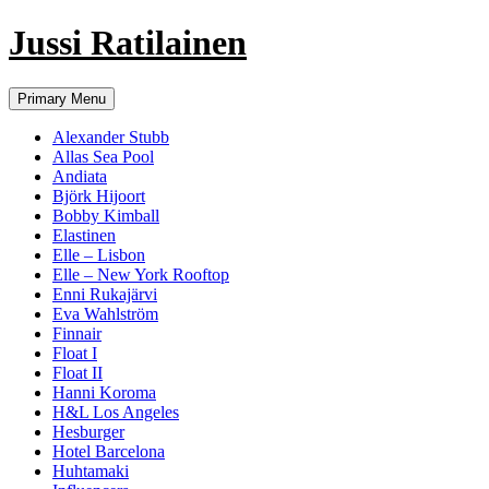
Jussi Ratilainen
Skip
Primary Menu
to
content
Alexander Stubb
Allas Sea Pool
Andiata
Björk Hijoort
Bobby Kimball
Elastinen
Elle – Lisbon
Elle – New York Rooftop
Enni Rukajärvi
Eva Wahlström
Finnair
Float I
Float II
Hanni Koroma
H&L Los Angeles
Hesburger
Hotel Barcelona
Huhtamaki