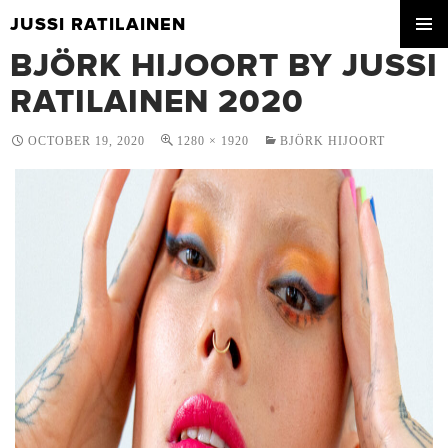
JUSSI RATILAINEN
SKIP
BJÖRK HIJOORT BY JUSSI
PRIMA
TO
MENU
CONTENT
RATILAINEN 2020
OCTOBER 19, 2020
1280 × 1920
BJÖRK HIJOORT