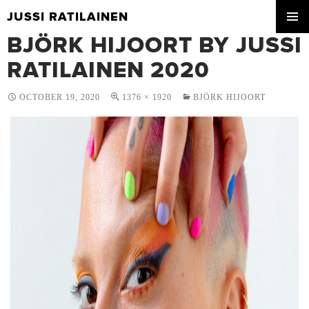
JUSSI RATILAINEN
SKIP
BJÖRK HIJOORT BY JUSSI
PRIMA
TO
MENU
CONTENT
RATILAINEN 2020
OCTOBER 19, 2020
1376 × 1920
BJÖRK HIJOORT